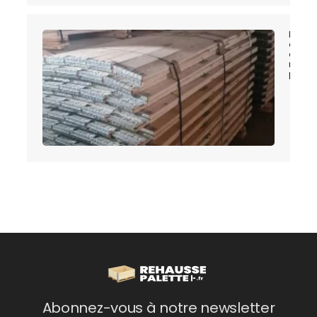
Les
avant
des
réhau
palett
Abonnez-vous à notre newsletter